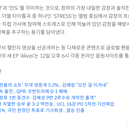
는 '위안'과 '안도'를 의미하는 것으로, 청하의 가장 내밀한 감정과 솔
 더블 타이틀곡 중 하나인 'STRESS'는 앨범 중심에서 감정의 
가 직접 가사에 참여해 스트레스로 인해 억눌려 있던 감정을 해방
행복을 추구하는 용기를 담아냈다.
앞서 챌린지 영상을 선공개하는 등 다채로운 콘텐츠로 글로벌 팬
의 새 EP 'Alivio'는 12일 오후 6시 각종 온라인 음원사이트를 
전
‘전율의 쇼트’ 무대 생중계 5.2%...김예림 “모든 걸 이겨내”
 출전...QPR, 코번트리에 0-1 패배
이정후 1번 중견수·김혜성 9번 2루수로 개막전 출격"
 치열한 승부 끝 3-2 역전승...UCL 16강 PO 1차전 기선제압
에녹, 국민 판정단 투표로 기사회생...결승 진출