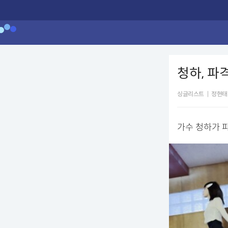
청하, 파격
싱글리스트
|
정현태
가수 청하가 