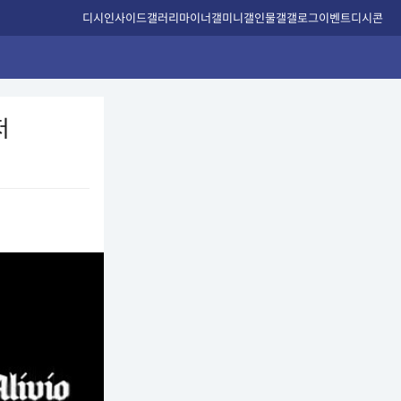
디시인사이드
갤러리
마이너갤
미니갤
인물갤
갤로그
이벤트
디시콘
저