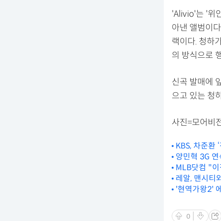
'Alivio'
아낸 앨범이다.
랙이다. 청하
의 방식으로 
신곡 발매에 
으고 있는 청하
사진=모어비
KBS, 차준환 
양민혁 3G 연속
MLB닷컴 "
레알, 맨시티와
'현역가왕2' 
0