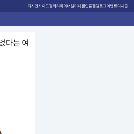
디시인사이드
갤러리
마이너갤
미니갤
인물갤
갤로그
이벤트
디시콘
이었다는 여