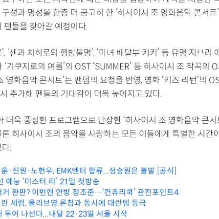
구성과 명성을 한층 더 공고히 한 ‘히사이시 조 영화음악 콘서트’
의 팬들을 찾아갈 예정이다.
’, ‘센과 치히로의 행방불명’, ‘마녀 배달부 키키’ 등 유명 지브리
화 ‘기쿠지로의 여름’의 OST ‘SUMMER’ 등 히사이시 조 작곡의 
조 영화음악 콘서트’는 팬덤의 요청을 반영, 영화 ‘키즈 리턴’의 OS
시 추가해 팬들의 기대감이 더욱 높아지고 있다.
맞아 더욱 풍성한 프로그램으로 단장한 ‘히사이시 조 영화음악 콘서
물론 히사이시 조의 음악을 사랑하는 모든 이들에게 특별한 시간이
다.
·진원·노현우, EMK엔터 합류...정승원은 불발 [공식]
선 예능 ‘미스터.리’ 21일 첫방송
버거 완판? 이번엔 안방 정조준…‘컨츄리쿡’ 관전포인트4
린 세럼, 올리브영 론칭과 동시에 대란템 등극
 투어 나선다...내달 22·23일 서울 시작