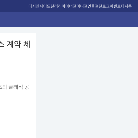
디시인사이드
갤러리
마이너갤
미니갤
인물갤
갤로그
이벤트
디시콘
스 계약 체
의 클래식 공