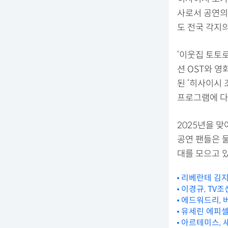
사로서 공연의 
도 전국 각지
‘이웃집 토토로
션 OST와 영
된 ‘히사이시 
프로그램에 다
2025년을 
공연 팬들은 
대를 모으고 있
리베란테 김지훈
이경규, TV조
에드워드리, 
유세린 에피셀
아르테미스, 새