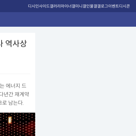
디시인사이드
갤러리
마이너갤
미니갤
인물갤
갤로그
이벤트
디시콘
사 역사상
C는 에너지 드
 다년간 재계약
크로 남는다.