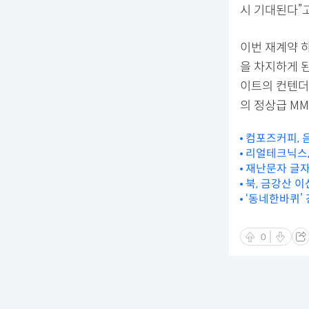
시 기대된다”고
이번 재계약 
을 차지하게 된
이트의 컨텐더 
의 정상급 MM
컴포즈커피, 
리얼테크닉스,
재난문자 글자수
북, 금강산 
‘동네한바퀴’
0