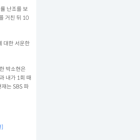
청률 난조를 보
 거친 뒤 10
에 대한 서운한
컥한 박소현은
과 내가 1회 때
재는 SBS 파
]