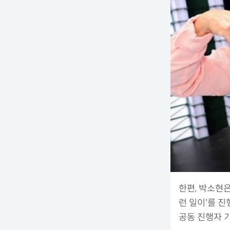
한편, 박소현은
런 일이'를 
공동 진행자 기