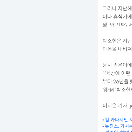
그러나 지난해 
이다 휴식기에
월 '와!진짜?
박소현은 지난해
마음을 내비쳐
당시 송은이에
"'세상에 이런
부터 26년을 
워FM '박소현
이지은 기자 lje
킴 카다시안 자
뉴진스, 가처