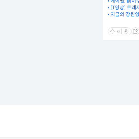
케이윌, 前여주
[T영상] 트레
지금의 장원영·
0