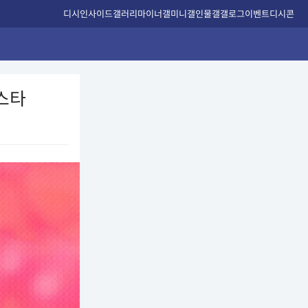
디시인사이드
갤러리
마이너갤
미니갤
인물갤
갤로그
이벤트
디시콘
女스타