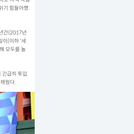
 쉬기 힘들어했
년간(2017년
일이(이하 '세
해 모두를 놀
이 긴급히 투입
 채웠다.