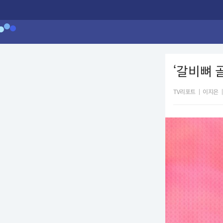
‘갈비뼈 
TV리포트
|
이지은
|