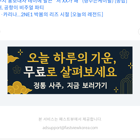
시 홍보대사 테이에 발끈 "저 XX가 왜" (형수는케이윌) [종합]
저, 공항이 비주얼 파티
카리나...2NE1 박봄의 리즈 시절 [오늘의 레전드]
본 서비스는 패스트뷰에서 제공합니다.
adsupport@fastviewkorea.com