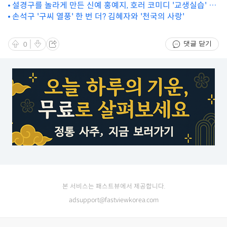
설경구를 놀라게 만든 신예 홍예지, 호러 코미디 '교생실습' 주
연
손석구 '구씨 열풍' 한 번 더? 김혜자와 '천국의 사랑'
댓글 닫기
0
본 서비스는 패스트뷰에서 제공합니다.
adsupport@fastviewkorea.com