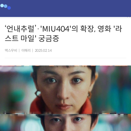
‘언내추럴’·'MIU404'의 확장, 영화 '라
스트 마일' 궁금증
맥스무비
|
이해리
|
2025.02.14