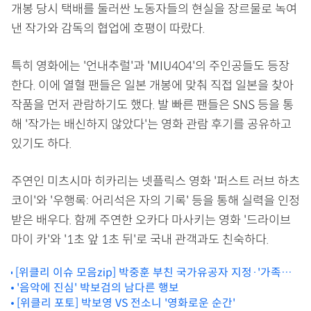
개봉 당시 택배를 둘러싼 노동자들의 현실을 장르물로 녹여
낸 작가와 감독의 협업에 호평이 따랐다.
특히 영화에는 '언내추럴'과 'MIU404'의 주인공들도 등장
한다. 이에 열혈 팬들은 일본 개봉에 맞춰 직접 일본을 찾아
작품을 먼저 관람하기도 했다. 발 빠른 팬들은 SNS 등을 통
해 '작가는 배신하지 않았다'는 영화 관람 후기를 공유하고
있기도 하다.
주연인 미츠시마 히카리는 넷플릭스 영화 '퍼스트 러브 하츠
코이'와 '우행록: 어리석은 자의 기록' 등을 통해 실력을 인정
받은 배우다. 함께 주연한 오카다 마사키는 영화 '드라이브
마이 카'와 '1초 앞 1초 뒤'로 국내 관객과도 친숙하다.
[위클리 이슈 모음zip] 박중훈 부친 국가유공자 지정·'가족계
획' 초청받은 유일한 한국 작품·김지원 안방극장 복귀 외
'음악에 진심' 박보검의 남다른 행보
[위클리 포토] 박보영 VS 전소니 '영화로운 순간'