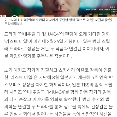
미츠시마 히카리(위)와 오카다 마사키가 주연한 영화 '라스트 마일'. 사진제공=블
루라벨픽쳐스
드라마 '언내추럴'과 'MIU404'의 팬덤이 오래 기다린 영화
'라스트 마일'이 마침내 3월26일 개봉한다. 일본 범죄 스릴
러 드라마로 성공을 거둔 두 작품과 연결된 이야기이자, 이
를 확장한 영화로 주목받은 작품이다.
노기 아키고 작가가 집필하고 츠카하라 아유코 감독이 연출
한 '라스트 마일'은 지난해 8월 일본에서 개봉해 5주 연속 박
스오피스 정상을 차지한 화제작이다. 일본 TBS의 범죄 스릴
러 시리즈 '언내추럴'과 'MIU404'를 함께 만든 작가와 감독
의 다시 손잡고 이야기를 영화로 확장했다. 범죄 수사와 법
의학을 연결한 두 드라마를 통해 장르물 특유의 긴장감은 물
론 현실 사회에서 일어나는 사건들을 녹여 비판적인 시선을