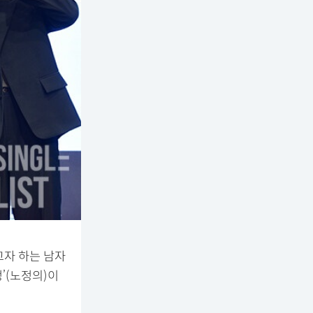
고자 하는 남자
’(노정의)이