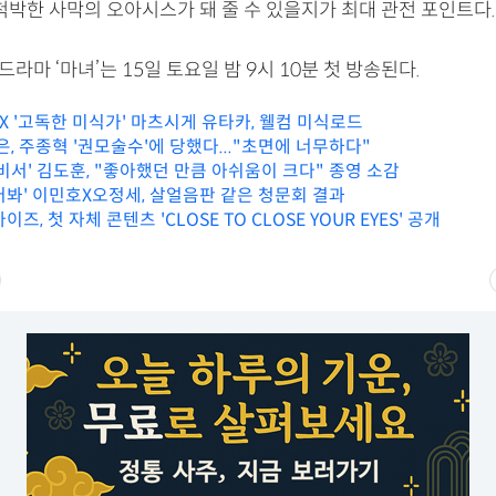
척박한 사막의 오아시스가 돼 줄 수 있을지가 최대 관전 포인트다.
드라마 ‘마녀’는 15일 토요일 밤 9시 10분 첫 방송된다.
 X '고독한 미식가' 마츠시게 유타카, 웰컴 미식로드
은, 주종혁 '권모술수'에 당했다..."초면에 너무하다"
비서' 김도훈, "좋아했던 만큼 아쉬움이 크다" 종영 소감
어봐' 이민호X오정세, 살얼음판 같은 청문회 결과
즈, 첫 자체 콘텐츠 'CLOSE TO CLOSE YOUR EYES' 공개