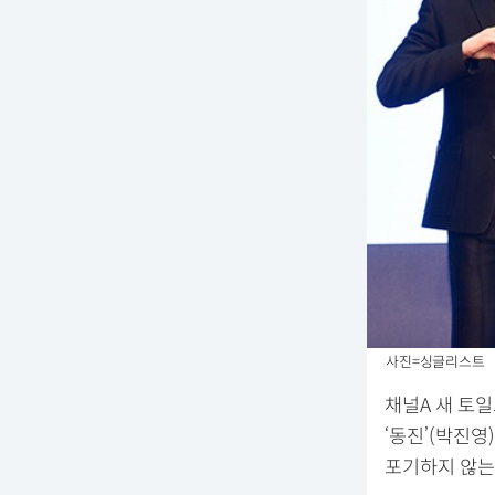
사진=싱글리스트
채널A 새 토
‘동진’(박진영
포기하지 않는