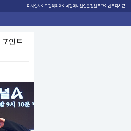
디시인사이드
갤러리
마이너갤
미니갤
인물갤
갤로그
이벤트
디시콘
전 포인트