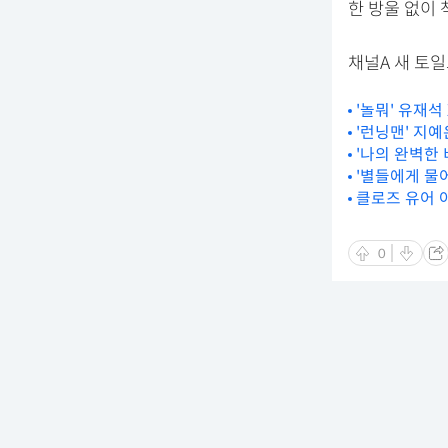
한 방울 없이 
채널A 새 토일
'놀뭐' 유재석
'런닝맨' 지예
'나의 완벽한 
'별들에게 물
클로즈 유어 아이
0