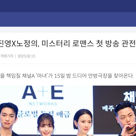
박진영X노정의, 미스터리 로맨스 첫 방송 관
 객원기자
|
2025.02.15
 책임질 채널A ‘마녀’가 15일 밤 드디어 안방극장을 찾아온다.