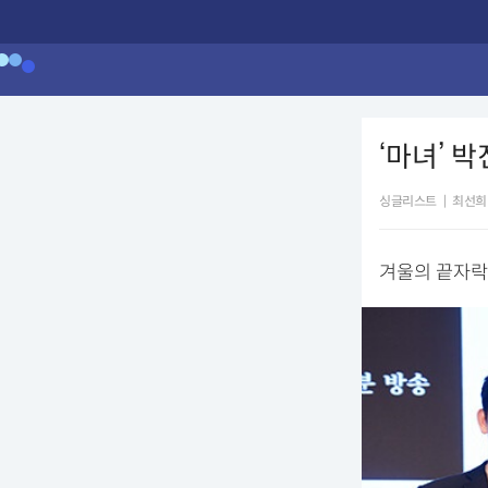
‘마녀’ 
싱글리스트
|
최선희
겨울의 끝자락을