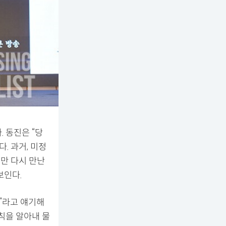
 동진은 “당
. 과거, 미정
지만 다시 만난
보인다.
”라고 얘기해
칙을 알아내 물