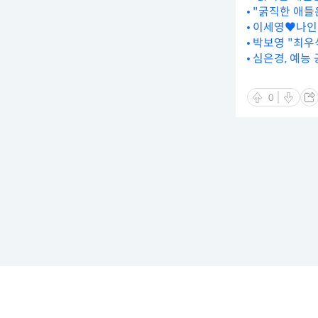
"굵직한 애들은
이세영♥나인우,
박보영 "최우식
심은경, 예능 
0