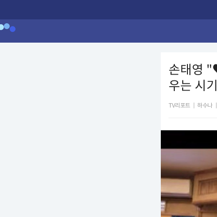
손태영 "
우는 시기
TV리포트
|
하수나
|