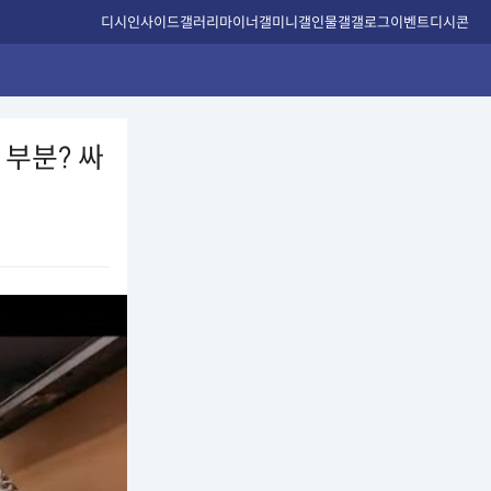
디시인사이드
갤러리
마이너갤
미니갤
인물갤
갤로그
이벤트
디시콘
 부분? 싸