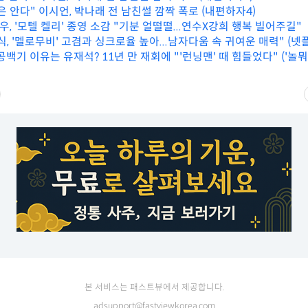
 안다" 이시언, 박나래 전 남친썰 깜짝 폭로 (내편하자4)
 '모텔 켈리' 종영 소감 "기분 얼떨떨...연수X강희 행복 빌어주길"
, '멜로무비' 고겸과 싱크로율 높아...남자다움 속 귀여운 매력" (넷플
공백기 이유는 유재석? 11년 만 재회에 "'런닝맨' 때 힘들었다" ('놀뭐'
본 서비스는 패스트뷰에서 제공합니다.
adsupport@fastviewkorea.com