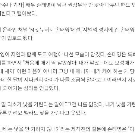
 하수나 기자] 배우 손태영이 남편 권상우와 안 맞아 다투던 때도
해한다고 털어놨다.
 온라인 채널 'Mrs.뉴저지 손태영'에선 ‘샤넬의 성지에 간 손태영 
상이 업로드 됐다.
영이 지인과 함께 도쿄 여행에 나선 모습이 담겼다. 손태영은 룩
기를 하면서 “처음에 애기 딱 낳았잖아. 내가 낳았는데도 모성애가
‘내 새끼’ 이런 마음이 아니라 그냥 내 애니까 내가 케어 하는 게 
근데 한 달이 지나면서 아이가 나를 조금씩 알아보고 이러면서 서
가 되어가는 심리를 언급했다.
딸 리호가 낯을 가린다는 말에 “그건 나를 닮았다. 내가 낯을 가
 물론 반려묘 벨라도 낯을 가린다고 웃었다.
선배는 낯을 안 가리지 않나?”라는 제작진의 질문에 손태영은 “아