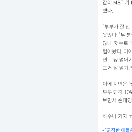
같이 MBTI가
했다.
“부부가 잘 안
웃었다. “두 
않나. 햇수로 
털어놨다. 이어
면 그냥 넘어가
그거 잘 넘기면
이에 지인은 
부부 랭킹 10
보면서 손태영
하수나 기자 mon
“굵직한 애들은