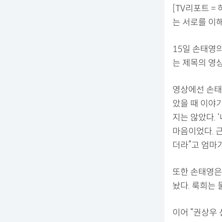
[TV리포트 =
는 서로를 이
15일 손태영의
는 제목의 영
영상에선 손태
았을 때 이야
지는 않았다. 
마음이었다. 
더라”고 엄마
또한 손태영은 
놨다. 룩희는
이어 “권상우 