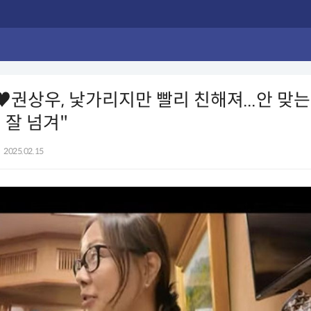
♥권상우, 낯가리지만 빨리 친해져...안 맞는
 잘 넘겨"
2025.02.15