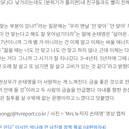
 ISFJ다. 낯가리는데도 (분위기가 풀리면)내 친구들과도 빨리 친
 맞는 부분이 있나?”라는 질문에는 “우리 맨날 ‘안 맞아’ ‘안 맞아’
분이 안 맞는다고 해도 잘 웃어넘기더라”는 말에 손태영은 “살아온
17년이니까 그게 별 거 아니라는 건 이제 알고 이제는 싸울 에너
 “젊을 때는 너도 안 맞고 나도 안 맞고 하지 않나. 근데 이제는 
는 거다. 그니까 그 시기가 잘 지나갔다. 3~4년차, 5년차에 그때
 오래 잘 살고 또 넘기면 잘 살고 고비가 있는 것 같다”라고 밝혔
“권상우가 손태영을 더 사랑하는 게 느껴진다. 금슬 좋은 것으로 
위 안에 들 것”이라고 두 사람의 금슬을 언급했다. 아내를 향한 
은 질투를 살 수밖에 없는 운명이라고 느꼈다고 덧붙였다.
gz@tvreport.co.kr / 사진 = 'Mrs.뉴저지 손태영' 영상 캡처
 안다” 이시언, 박나래 전 남친썰 깜짝 폭로 (내편하자4)