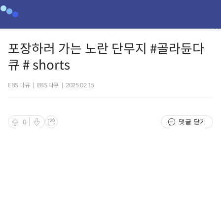
포장하러 가는 노란 단무지 #골라듄다
큐 # shorts
EBS 다큐
|
EBS 다큐
|
2025.02.15
댓글 닫기
0