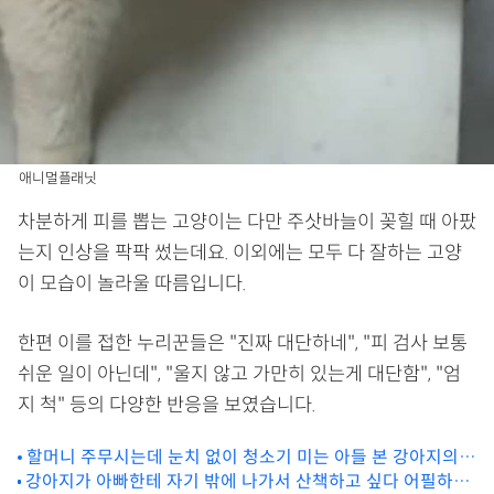
애니멀플래닛
차분하게 피를 뽑는 고양이는 다만 주삿바늘이 꽂힐 때 아팠
는지 인상을 팍팍 썼는데요. 이외에는 모두 다 잘하는 고양
이 모습이 놀라울 따름입니다.
한편 이를 접한 누리꾼들은 "진짜 대단하네", "피 검사 보통
쉬운 일이 아닌데", "울지 않고 가만히 있는게 대단함", "엄
지 척" 등의 다양한 반응을 보였습니다.
할머니 주무시는데 눈치 없이 청소기 미는 아들 본 강아지의
강아지가 아빠한테 자기 밖에 나가서 산책하고 싶다 어필하는
대처 행동