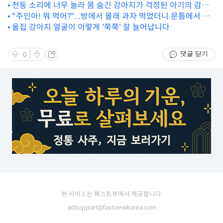
귀여운 방법
천둥 소리에 너무 놀라 몸 숨긴 강아지가 걱정된 아기의 감동
"주인아! 뭐 먹어?"...방에서 몰래 과자 먹었더니 문틈에서 벌
적인 행동
어진 상황
울집 강아지 얼굴이 이렇게 '쭉쭉' 잘 늘어납니다
댓글 닫기
0
본 서비스는 패스트뷰에서 제공합니다.
adsupport@fastviewkorea.com