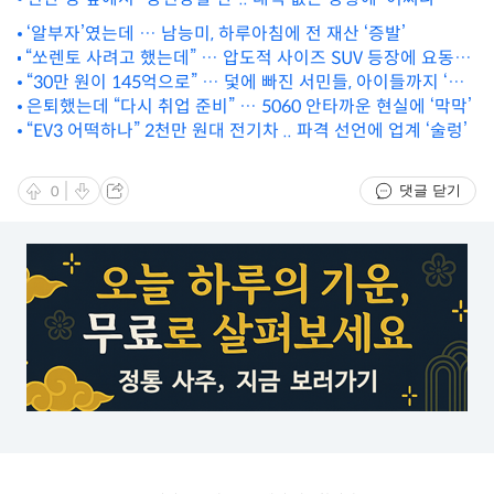
‘알부자’였는데 … 남능미, 하루아침에 전 재산 ‘증발’
“쏘렌토 사려고 했는데” … 압도적 사이즈 SUV 등장에 요동치
는 아빠들 ‘심장’
“30만 원이 145억으로” … 덫에 빠진 서민들, 아이들까지 ‘위
태’
은퇴했는데 “다시 취업 준비” … 5060 안타까운 현실에 ‘막막’
“EV3 어떡하나” 2천만 원대 전기차 .. 파격 선언에 업계 ‘술렁’
댓글 닫기
0