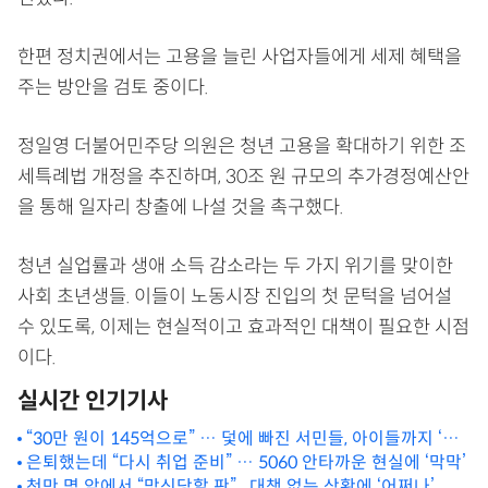
한편 정치권에서는 고용을 늘린 사업자들에게 세제 혜택을
주는 방안을 검토 중이다.
정일영 더불어민주당 의원은 청년 고용을 확대하기 위한 조
세특례법 개정을 추진하며, 30조 원 규모의 추가경정예산안
을 통해 일자리 창출에 나설 것을 촉구했다.
청년 실업률과 생애 소득 감소라는 두 가지 위기를 맞이한
사회 초년생들. 이들이 노동시장 진입의 첫 문턱을 넘어설
수 있도록, 이제는 현실적이고 효과적인 대책이 필요한 시점
이다.
실시간 인기기사
“30만 원이 145억으로” … 덫에 빠진 서민들, 아이들까지 ‘위
태’
은퇴했는데 “다시 취업 준비” … 5060 안타까운 현실에 ‘막막’
천만 명 앞에서 “망신당할 판”.. 대책 없는 상황에 ‘어쩌나’