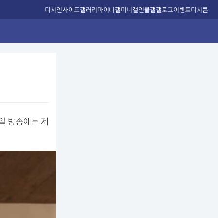
디시인사이드
갤러리
마이너갤
미니갤
인물갤
갤로그
이벤트
디시콘
0일 방송에는 제