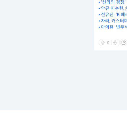
'선의의 경쟁'
악뮤 이수현,
전유진, 'K 
자라, 커스터
아이유·변우석 
0