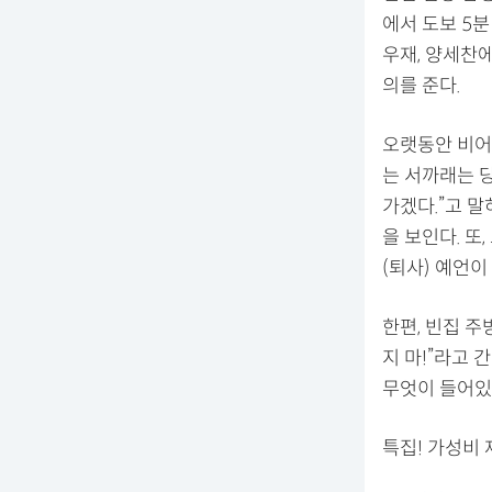
에서 도보 5분
우재, 양세찬
의를 준다.
오랫동안 비어
는 서까래는 
가겠다.”고 말
을 보인다. 또
(퇴사) 예언이
한편, 빈집 
지 마!”라고 
무엇이 들어있
특집! 가성비 