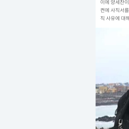
이에 양세찬이 
켠에 사직서를
직 사유에 대해