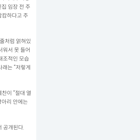
집 임장 전 주
캄캄하다고 주
미줄처럼 얽혀있
서워서 못 들어
 대조적인 모습
박나래는 “저렇게
찬이 “절대 열
 항아리 안에는
서 공개된다.