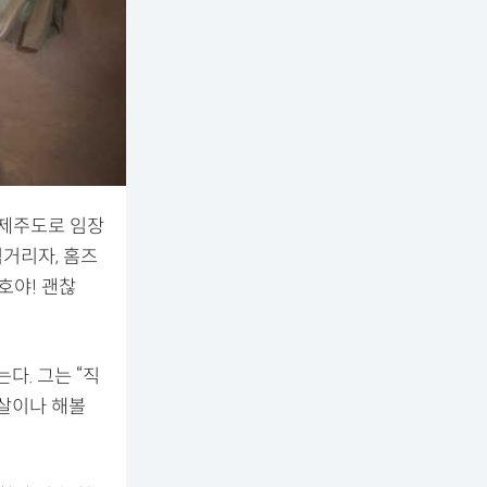
 제주도로 임장
벅거리자, 홈즈
호야! 괜찮
다. 그는 “직
주살이나 해볼