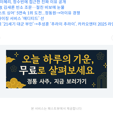
 이혜리, 정수빈에 접근한 진짜 이유 공개
 故 김새론 빈소 조문…절친 비보에 눈물
베스트 싱어' 5연속 1위 도전...정동원→아이유 경쟁
마이징 서비스 ‘에디티드’ 선
‘21세기 대군 부인’→추성훈 ‘추라이 추라이’, 카카오엔터 2025 
본 서비스는 패스트뷰에서 제공합니다.