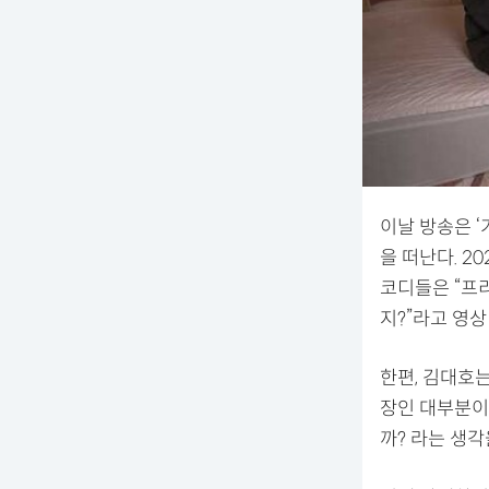
이날 방송은 
을 떠난다. 2
코디들은 “프리
지?”라고 영상
한편, 김대호는
장인 대부분이
까? 라는 생각