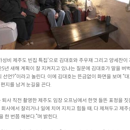
‘가성비 제주도 빈집 특집’으로 김대호와 주우재 그리고 양세찬이
025년 새해 계획이 잘 지켜지고 있냐는 질문에 김대호가 말을 버
 선언?”이라고 놀린다. 이에 김대호는 뜬금없이 화면을 보며 “대
 편지를 남겨 눈길을 끈다.
 퇴사 직전 촬영한 제주도 임장 오프닝에서 한껏 들뜬 표정을 짓는
 회사에서 잘리거나 일에 치여 지치고 힘들 때, 다 제쳐두고 제
을 한 번쯤 해본다.”며 밝힌다.