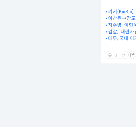
키키(KiiiKi
이찬원→장도연
차주영·이현욱→
검찰, ‘내란
테무, 국내 
0