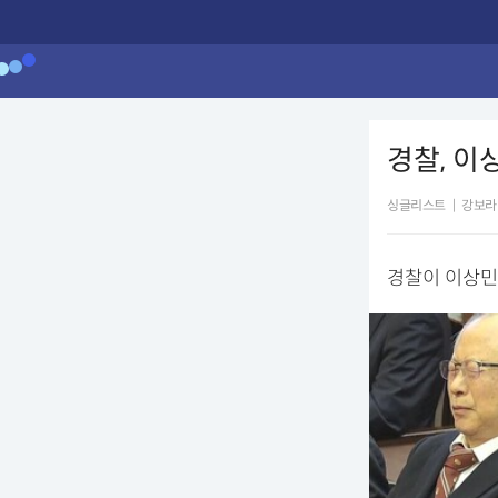
경찰, 
싱글리스트
|
강보라
경찰이 이상민