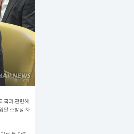
 의혹과 관련해
영팔 소방청 차