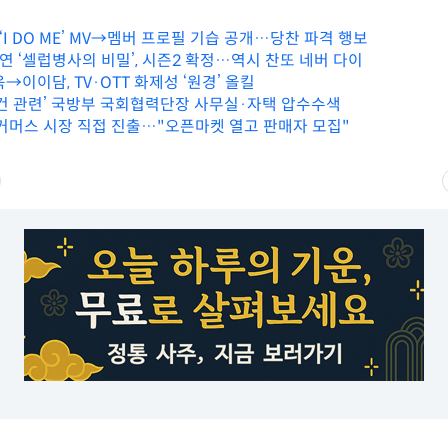
ii), ‘I DO ME’ MV→멤버 프로필 기습 공개…당찬 파격 행보
 ‘셀럽병사의 비밀’, 시즌2 확정…역시 찬또 네버 다이
이이담, TV·OTT 화제성 ‘원경’ 올킬
사건 관련’ 국방부 국회협력단장 사무실·자택 압수수색
이커머스 시장 직접 진출…"오픈마켓 열고 판매자 모집"