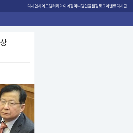
디시인사이드
갤러리
마이너갤
미니갤
인물갤
갤로그
이벤트
디시콘
대상