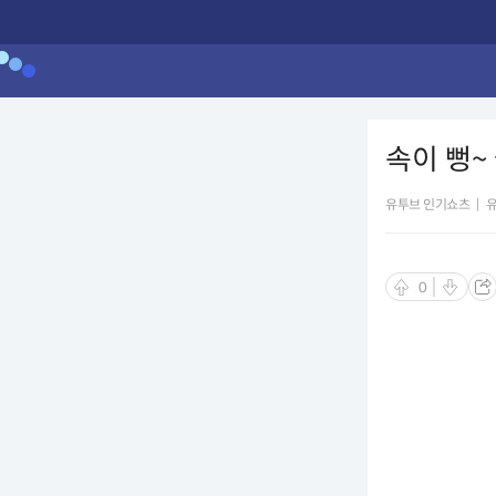
속이 뻥~
유투브 인기쇼츠
|
0