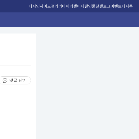
디시인사이드
갤러리
마이너갤
미니갤
인물갤
갤로그
이벤트
디시콘
댓글 닫기