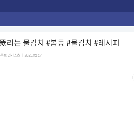
 뚫리는 물김치 #봄동 #물김치 #레시피
유투브 인기쇼츠
|
2025.02.19