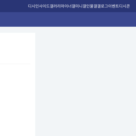
디시인사이드
갤러리
마이너갤
미니갤
인물갤
갤로그
이벤트
디시콘