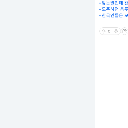
맞는말인데 
도주하던 음주
한국인들은 모
0