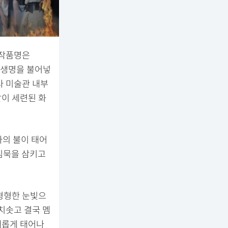
 작품명은
타나 생명을 불어넣
다 미술관 내부
이 세련된 화
나의 불이 태어
불꽃이 침묵을 삼키고
.
형형한 눈빛으
치솟고 결국 멤
새롭게 태어나