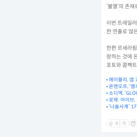
‘불멸’의 존재
이번 트레일러
한 연출로 많은
한편 르세라핌은
랑하는 것에 온
포토와 콤팩트
에이블리, 앱 
온앤오프, ‘엠
소디엑, ‘GL
로제·아이브,
‘나솔사계’ 1
0