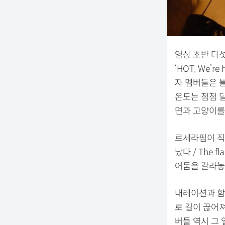
영상 초반 다
‘HOT, We’
자 멤버들은 
온도는 점점 
면과 고양이를
르세라핌이 직
났다 / The fl
어둠을 갈라놓
내레이션과 함
로 길이 끊어
버들 역시 그 