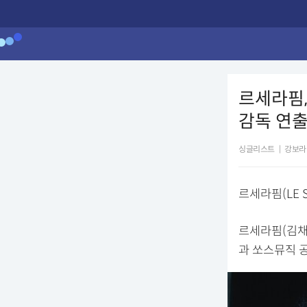
르세라핌,
감독 연
싱글리스트
|
강보라
르세라핌(LE 
르세라핌(김채원
과 쏘스뮤직 공식