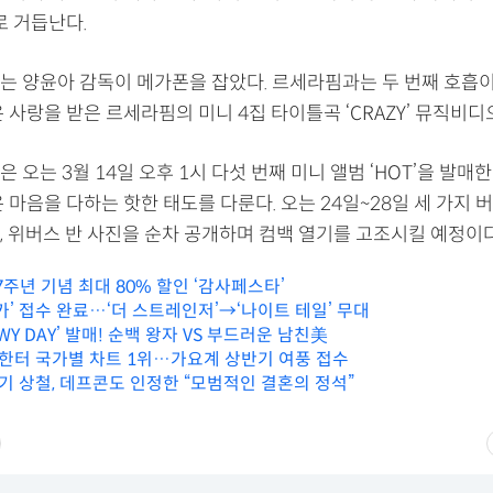
로 거듭난다.
는 양윤아 감독이 메가폰을 잡았다. 르세라핌과는 두 번째 호흡이
 사랑을 받은 르세라핌의 미니 4집 타이틀곡 ‘CRAZY’ 뮤직비디
 오는 3월 14일 오후 1시 다섯 번째 미니 앨범 ‘HOT’을 발매한
 마음을 다하는 핫한 태도를 다룬다. 오는 24일~28일 세 가지 
, 위버스 반 사진을 순차 공개하며 컴백 열기를 고조시킬 예정이
7주년 기념 최대 80% 할인 ‘감사페스타’
카’ 접수 완료…‘더 스트레인저’→‘나이트 테일’ 무대
OWY DAY’ 발매! 순백 왕자 VS 부드러운 남친美
 한터 국가별 차트 1위…가요계 상반기 여풍 접수
7기 상철, 데프콘도 인정한 “모범적인 결혼의 정석”