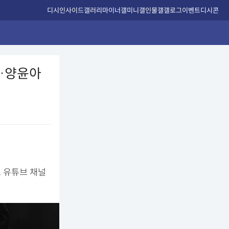
디시인사이드
갤러리
마이너갤
미니갤
인물갤
갤로그
이벤트
디시콘
"…양윤아
즈 유튜브 채널