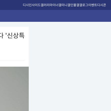
디시인사이드
갤러리
마이너갤
미니갤
인물갤
갤로그
이벤트
디시콘
다 '신상특