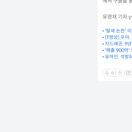
에서 구글을 
유영재 기자 yyj
'탈세 논란' 
[T영상] 우아
지드래곤, 9년
'매출 900억
유아인, 석방되
0