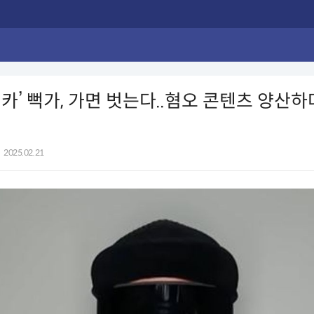
카’ 뻑가, 가면 벗는다..혐오 콘텐츠 양산하
2025.02.21