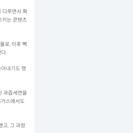
를 다루면서 확
으키는 콘텐츠
물로, 이후 뻑
다.
쏟아내기도 했
된 과즙세연을
베이거스에서도
고, 그 과정