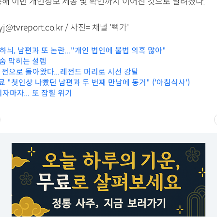
통해 이번 개인정보 제공 및 확인까지 이어진 것으로 알려졌다.
@tvreport.co.kr / 사진= 채널
'뻑가'
이하늬, 남편과 또 논란..."개인 법인에 불법 의혹 많아"
, 숨 막히는 설렘
 전으로 돌아왔다...레전드 머리로 시선 강탈
' 료 "첫인상 나빴던 남편과 두 번째 만남에 동거" ('아침식사')
자마자... 또 잡힐 위기