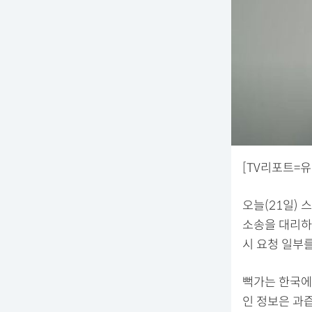
[TV리포트=유
오늘(21일) 
소송을 대리하
시 요청 일부
뻑가는 한국에 
인 정보은 과