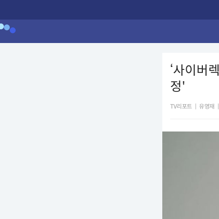
‘사이버렉
정'
TV리포트
|
유영재
|