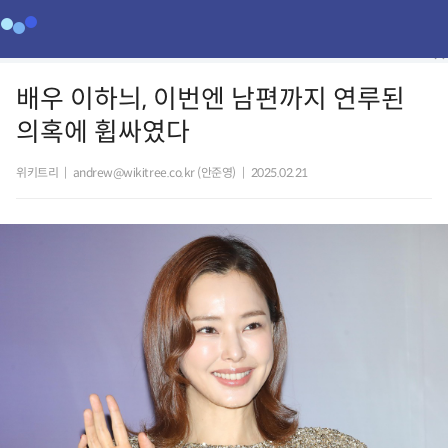
배우 이하늬, 이번엔 남편까지 연루된
의혹에 휩싸였다
위키트리
|
andrew@wikitree.co.kr (안준영)
|
2025.02.21