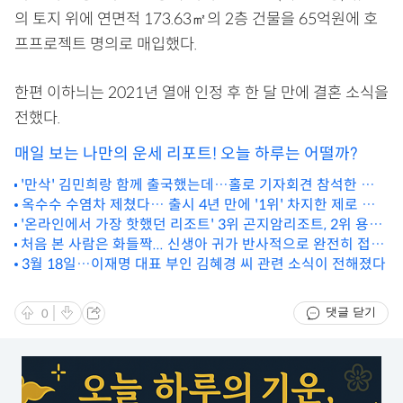
의 토지 위에 연면적 173.63㎡의 2층 건물을 65억원에 호
프프로젝트 명의로 매입했다.
한편 이하늬는 2021년 열애 인정 후 한 달 만에 결혼 소식을
전했다.
매일 보는 나만의 운세 리포트! 오늘 하루는 어떨까?
'만삭' 김민희랑 함께 출국했는데…홀로 기자회견 참석한 홍상
수 감독이 한 말
옥수수 수염차 제쳤다… 출시 4년 만에 '1위' 차지한 제로 음료
'온라인에서 가장 핫했던 리조트' 3위 곤지암리조트, 2위 용평
(정체)
리조트, 1위는...
처음 본 사람은 화들짝... 신생아 귀가 반사적으로 완전히 접히
는 이유 (영상)
3월 18일…이재명 대표 부인 김혜경 씨 관련 소식이 전해졌다
댓글 닫기
0