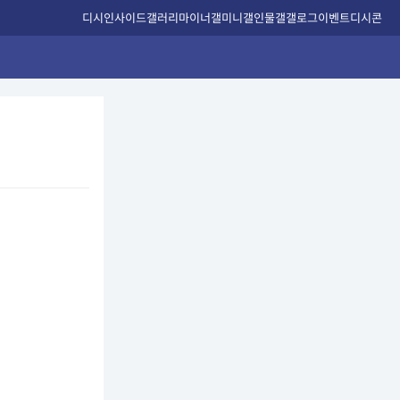
디시인사이드
갤러리
마이너갤
미니갤
인물갤
갤로그
이벤트
디시콘