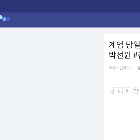
계엄 당일
박선원 #
유투브 인기쇼츠
|
0