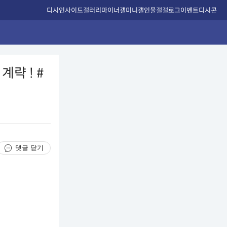
디시인사이드
갤러리
마이너갤
미니갤
인물갤
갤로그
이벤트
디시콘
계략 ! #
댓글 닫기