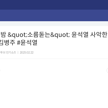
밤 &quot;소름돋는&quot; 윤석열 사악한 
김병주 #윤석열
유투브 인기쇼츠
|
2025.02.22