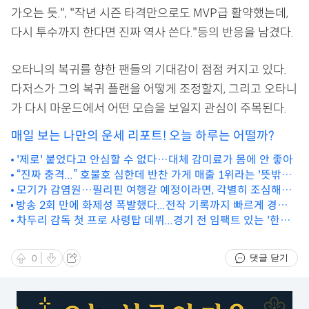
가오는 듯.", "작년 시즌 타격만으로도 MVP급 활약했는데,
다시 투수까지 한다면 진짜 역사 쓴다."등의 반응을 남겼다.
오타니의 복귀를 향한 팬들의 기대감이 점점 커지고 있다.
다저스가 그의 복귀 플랜을 어떻게 조정할지, 그리고 오타니
가 다시 마운드에서 어떤 모습을 보일지 관심이 주목된다.
매일 보는 나만의 운세 리포트! 오늘 하루는 어떨까?
'제로' 붙었다고 안심할 수 없다…대체 감미료가 몸에 안 좋아
“진짜 충격...” 호불호 심한데 반찬 가게 매출 1위라는 '뜻밖의
한국음식'
모기가 감염원…필리핀 여행갈 예정이라면, 각별히 조심해야
방송 2회 만에 화제성 폭발했다...전작 기록까지 빠르게 경신
하는 이유
한 한국 드라마
차두리 감독 첫 프로 사령탑 데뷔...경기 전 임팩트 있는 '한마
디'
댓글 닫기
0