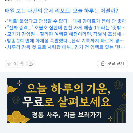
매일 보는 나만의 운세 리포트! 오늘 하루는 어떨까?
'제로' 붙었다고 안심할 수 없다…대체 감미료가 몸에 안 좋아
“진짜 충격...” 호불호 심한데 반찬 가게 매출 1위라는 '뜻밖의
한국음식'
모기가 감염원…필리핀 여행갈 예정이라면, 각별히 조심해야
방송 2회 만에 화제성 폭발했다...전작 기록까지 빠르게 경신
하는 이유
한 한국 드라마
차두리 감독 첫 프로 사령탑 데뷔...경기 전 임팩트 있는 '한마
디'
댓글 닫기
0