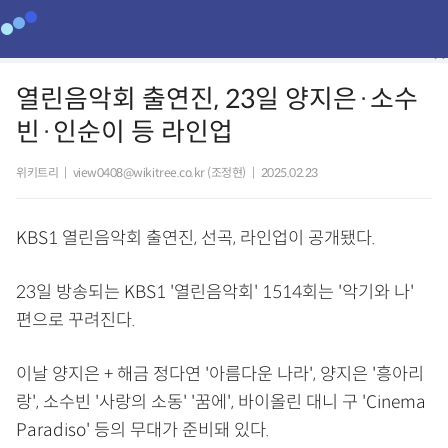
열린음악회 출연진, 23일 양지은·소수
빈·인순이 등 라인업
위키트리
|
view0408@wikitree.co.kr (조정현)
|
2025.02.23
KBS1 열린음악회 출연진, 선곡, 라인업이 공개됐다.
23일 방송되는 KBS1 '열린음악회' 1514회는 '악기와 나'
편으로 꾸려진다.
이날 양지은 + 해금 정다연 '아름다운 나라', 양지은 '흥아리
랑', 소수빈 '사랑의 소동' '꿈에', 바이올린 대니 구 'Cinema
Paradiso' 등의 무대가 준비돼 있다.