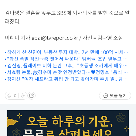
김다영은 결혼을 앞두고 SBS에 퇴사의사를 밝힌 것으로 알
려졌다.
이혜미 기자 gpai@tvreport.co.kr / 사진 = 김다영 소셜
착하게 산 신민아, 부동산 투자 대박.. 7년 만에 100억 시세차
"화산 폭발 직전→총 뺏어서 싸운다" 멤버들, 조업 앞두고 불
익
안감 폭발 ('1박2일')
김신영, 플레이브 비하 논란 그후... "초등생 조카에게 배우는
서효림 눈물, 故김수미 손맛 인정받았다…♥정명호 "음식 잘
중"
하니 더 예뻐" (알토란) [종합]
정지선 "여자 셰프라고 취업 안 되고 맞아가며 주방 일.. 담배
배웠다 천식 얻어"('사당귀')
댓글 닫기
0