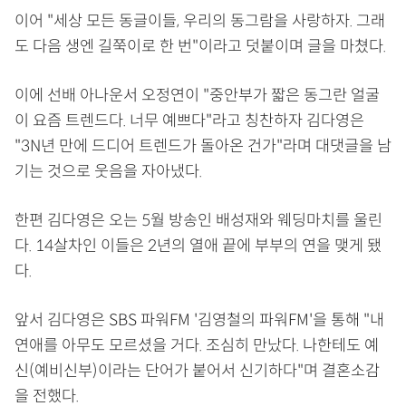
이어 "세상 모든 동글이들, 우리의 동그람을 사랑하자. 그래
도 다음 생엔 길쭉이로 한 번"이라고 덧붙이며 글을 마쳤다.
이에 선배 아나운서 오정연이 "중안부가 짧은 동그란 얼굴
이 요즘 트렌드다. 너무 예쁘다"라고 칭찬하자 김다영은
"3N년 만에 드디어 트렌드가 돌아온 건가"라며 대댓글을 남
기는 것으로 웃음을 자아냈다.
한편 김다영은 오는 5월 방송인 배성재와 웨딩마치를 울린
다. 14살차인 이들은 2년의 열애 끝에 부부의 연을 맺게 됐
다.
앞서 김다영은 SBS 파워FM '김영철의 파워FM'을 통해 "내
연애를 아무도 모르셨을 거다. 조심히 만났다. 나한테도 예
신(예비신부)이라는 단어가 붙어서 신기하다"며 결혼소감
을 전했다.