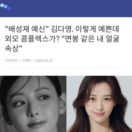
"배성재 예신" 김다영, 이렇게 예쁜데
외모 콤플렉스가? "면봉 같은 내 얼굴
속상"
TV리포트
|
이혜미
|
2025.02.23