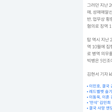
그러던 지난 2
매, 성매매알
반, 업무상 횡
혐의로 징역 1
탑 역시 지난 
역 10월에 
로 병역 의무를
빅뱅은 5인조
김현서 기자 khs
이민호, 결국 
레드벨벳 슬기,
이동욱, 이혼 
'만삭' 김민희
결국 사망 엔딩