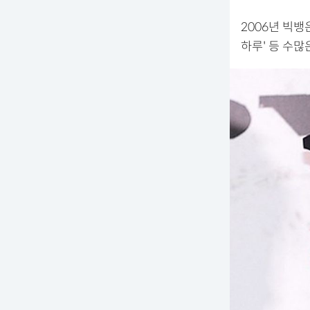
2006년 빅뱅은
하루' 등 수