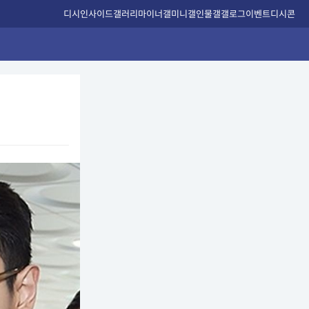
디시인사이드
갤러리
마이너갤
미니갤
인물갤
갤로그
이벤트
디시콘