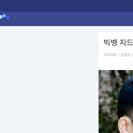
빅뱅 지드
TV리포트
|
김현서
|