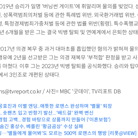
019년 승리가 일명 '버닝썬 게이트'에 휘말리며 물의를 빚었다. 
선, 성폭력범죄의처벌 등에 관한 특례법 위반, 외국환거래법 위반,
령, 특정경제범죄가중처벌 등에 관한 법률 위반(횡령), 특수폭행교
년 6개월을 받은 그는 결국 빅뱅 탈퇴 및 연예계에서 은퇴한 상태
2017년 의경 복무 중 과거 대마초를 흡입했던 혐의가 밝혀져 물의
집행유예 2년을 선고받은 그는 의경 재복무 '부적합' 판정을 받고
 마쳤다. 이후 그는 2023년 빅뱅 탈퇴를 공식화했다. 승리와 탑
에서 3인조로 개편된 상태다.
@tvreport.co.kr / 사진= MBC '굿데이', TV리포트 DB
공효진과 이별 엔딩..애틋한 로맨스 완성하며 '별물' 퇴장
 숏팬츠 입고 반항기 발산...'배드걸' 완벽 변신
경험 고백...경험 바탕으로 상품까지 만들어 ('이혼보험')
 숨긴 홍상수, 베를린 '황금곰상' 수상 실패
…'별들에게 물어봐'도 모르는 500억 로맨스의 행방 [리폿@VIEW]