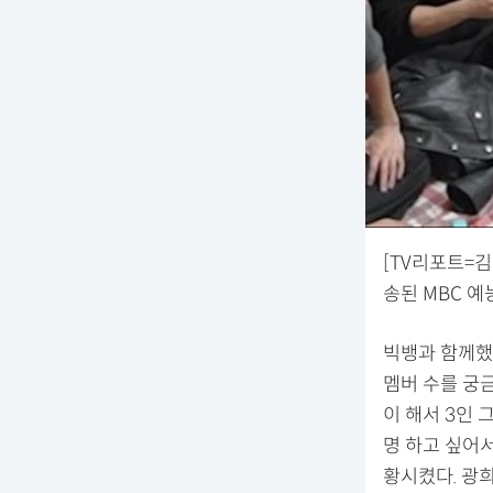
[TV리포트=김
송된 MBC 
빅뱅과 함께했
멤버 수를 궁금
이 해서 3인 
명 하고 싶어
황시켰다. 광