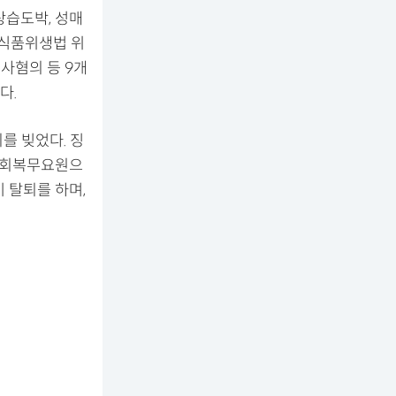
상습도박, 성매
 식품위생법 위
사혐의 등 9개
다.
를 빚었다. 징
 사회복무요원으
이 탈퇴를 하며,