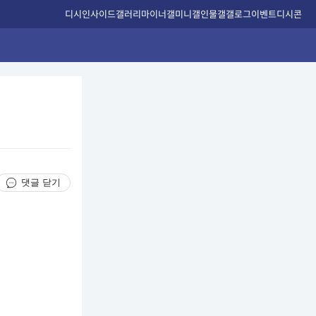
디시인사이드
갤러리
마이너갤
미니갤
인물갤
갤로그
이벤트
디시콘
댓글 닫기