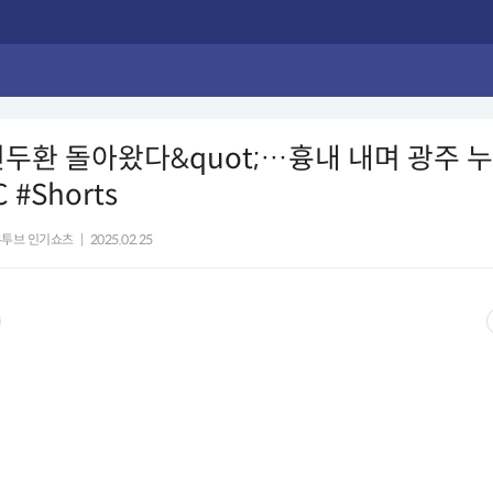
;전두환 돌아왔다&quot;…흉내 내며 광주 
 #Shorts
유투브 인기쇼츠
|
2025.02.25