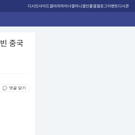
디시인사이드
갤러리
마이너갤
미니갤
인물갤
갤로그
이벤트
디시콘
누빈 중국
댓글 닫기