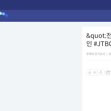
&quot
인 #JTBC
유투브 인기쇼츠
|
0