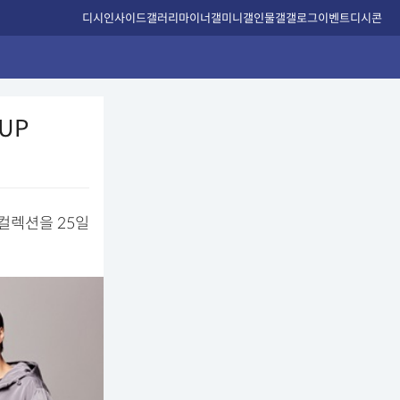
디시인사이드
갤러리
마이너갤
미니갤
인물갤
갤로그
이벤트
디시콘
UP
 컬렉션을 25일