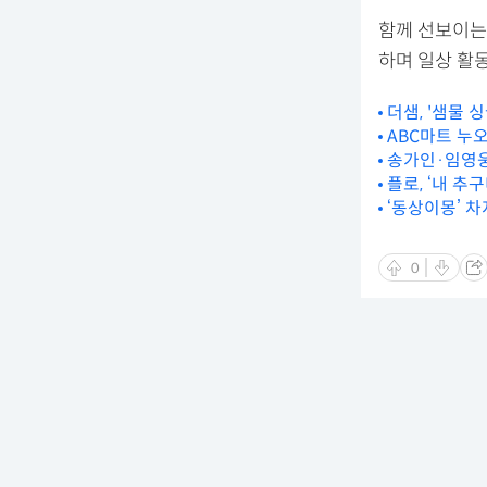
함께 선보이는
하며 일상 활동
더샘, '샘물 
ABC마트 누오
송가인·임영웅
플로, ‘내 추
‘동상이몽’ 
0