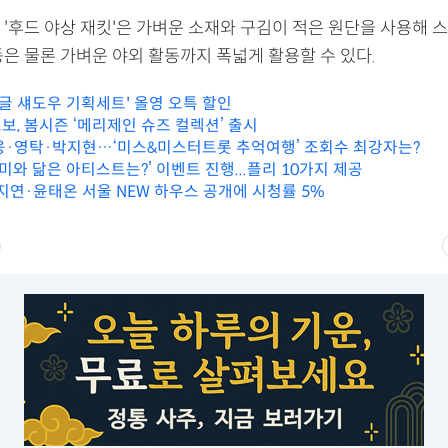
 '후드 야상 재킷'은 가벼운 소재와 구김이 적은 원단을 사용해 
은 물론 가벼운 야외 활동까지 폭넓게 활용할 수 있다.
싱글 섀도우 기획세트' 올영 오특 할인
보, 봄시즌 ‘메리제인 슈즈 컬렉션’ 출시
·영탁·박지현…‘미스&미스터트롯 추억여행’ 조회수 최강자는?
구미와 닮은 아티스트는?’ 이벤트 진행...플리 10가지 제공
차지연·윤태온 서울 NEW 하우스 공개에 시청률 5%