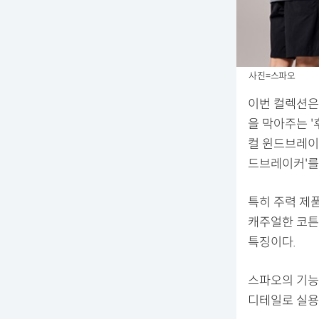
사진=스파오
이번 컬렉션은
을 막아주는 '
컬 윈드브레이커
드브레이커'를
특히 주력 제품
캐주얼한 코튼
특징이다.
스파오의 기능
디테일로 실용