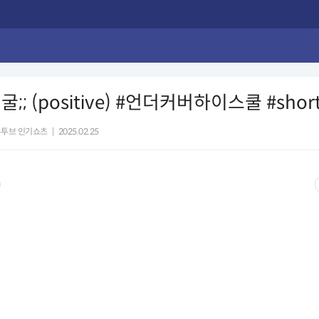
;; (positive) #언더커버하이스쿨 #shor
유투브 인기쇼츠
|
2025.02.25