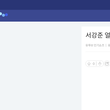
서강준 얼굴
유투브 인기쇼츠
|
0