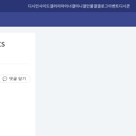
디시인사이드
갤러리
마이너갤
미니갤
인물갤
갤로그
이벤트
디시콘
ts
댓글 닫기