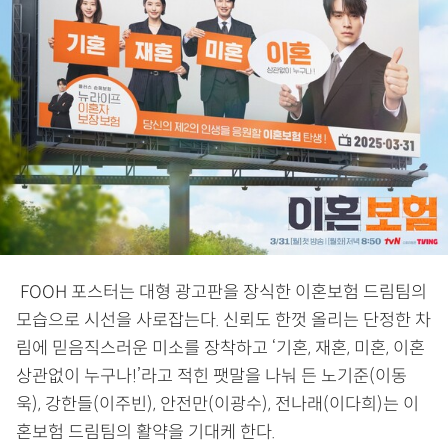
FOOH 포스터는 대형 광고판을 장식한 이혼보험 드림팀의
모습으로 시선을 사로잡는다. 신뢰도 한껏 올리는 단정한 차
림에 믿음직스러운 미소를 장착하고 ‘기혼, 재혼, 미혼, 이혼
상관없이 누구나!’라고 적힌 팻말을 나눠 든 노기준(이동
욱), 강한들(이주빈), 안전만(이광수), 전나래(이다희)는 이
혼보험 드림팀의 활약을 기대케 한다.