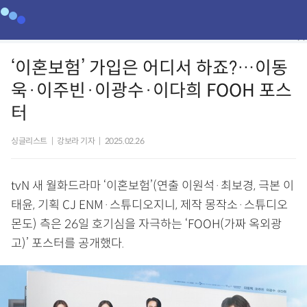
‘이혼보험’ 가입은 어디서 하죠?…이동
욱·이주빈·이광수·이다희 FOOH 포스
터
싱글리스트
|
강보라 기자
|
2025.02.26
tvN 새 월화드라마 ‘이혼보험’(연출 이원석·최보경, 극본 이
태윤, 기획 CJ ENM·스튜디오지니, 제작 몽작소·스튜디오
몬도) 측은 26일 호기심을 자극하는 ‘FOOH(가짜 옥외광
고)’ 포스터를 공개했다.