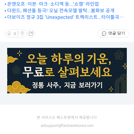
온앤오프·이븐·아크·소디엑 등...'쇼챔' 라인업
더윈드, 패션돌 등극! 오닐 전속모델 발탁...봄화보 공개
더보이즈 정규 3집 'Unexpected' 트랙리스트...타이틀곡
'VVV'
댓글 닫기
0
본 서비스는 패스트뷰에서 제공합니다.
adsupport@fastviewkorea.com