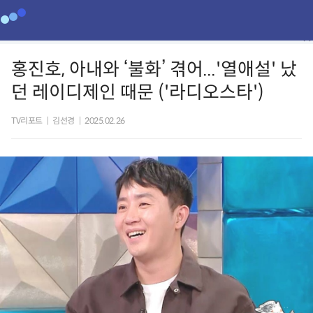
홍진호, 아내와 ‘불화’ 겪어...'열애설' 났
던 레이디제인 때문 ('라디오스타')
TV리포트
|
김선경
|
2025.02.26