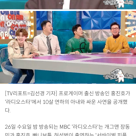
[TV리포트=김선경 기자] 프로게이머 출신 방송인 홍진호가
'라디오스타'에서 10살 연하의 아내와 싸운 사연을 공개했
다.
26일 수요일 밤 방송되는 MBC '라디오스타'는 개그맨 장동
민과 홍진호, 빠니보틀, 허성범이 출연하는 '서바이벌 피플,