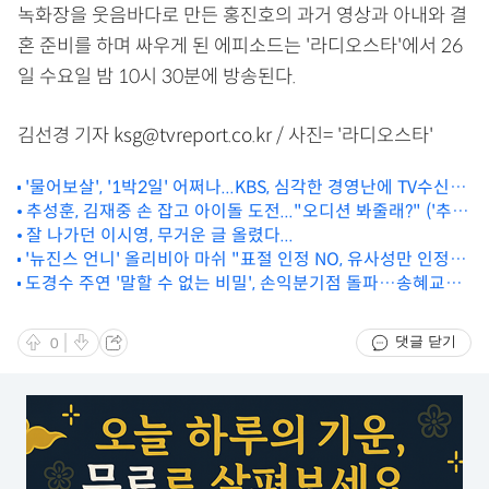
녹화장을 웃음바다로 만든 홍진호의 과거 영상과 아내와 결
혼 준비를 하며 싸우게 된 에피소드는 '라디오스타'에서 26
일 수요일 밤 10시 30분에 방송된다.
김선경 기자 ksg@tvreport.co.kr / 사진= '라디오스타'
'물어보살', '1박2일' 어쩌나...KBS, 심각한 경영난에 TV수신료
결합징수 재의결 요청
추성훈, 김재중 손 잡고 아이돌 도전..."오디션 봐줄래?" ('추라
이')
잘 나가던 이시영, 무거운 글 올렸다...
'뉴진스 언니' 올리비아 마쉬 "표절 인정 NO, 유사성만 인정...
도경수 주연 '말할 수 없는 비밀', 손익분기점 돌파…송혜교·권
합의 마쳐"
상우 바통 터치
댓글 닫기
0