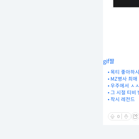
gif짤
목티 좋아하시
MZ병사 최애
우주에서 ㅅㅅ
그 시절 티비
착시 레전드
0