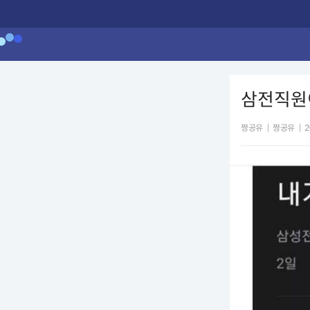
삼전직원이
짱공유
|
짱공유
|
2