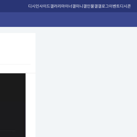
디시인사이드
갤러리
마이너갤
미니갤
인물갤
갤로그
이벤트
디시콘