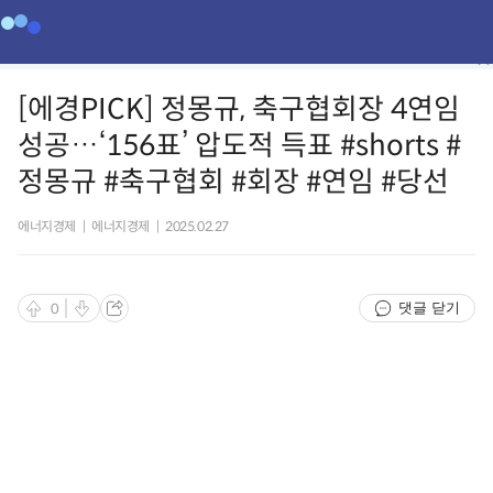
[에경PICK] 정몽규, 축구협회장 4연임
성공…‘156표’ 압도적 득표 #shorts #
정몽규 #축구협회 #회장 #연임 #당선
에너지경제
|
에너지경제
|
2025.02.27
댓글 닫기
0