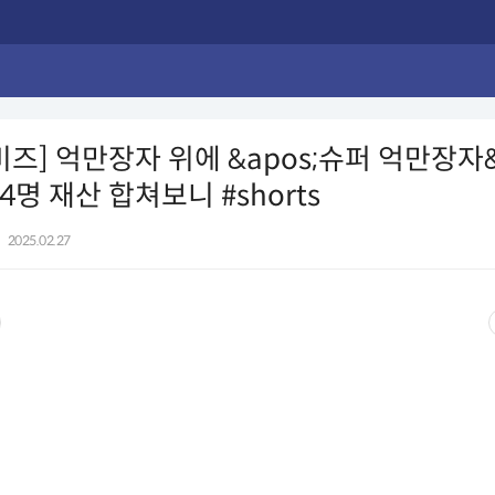
비즈] 억만장자 위에 &apos;슈퍼 억만장자&
4명 재산 합쳐보니 #shorts
|
2025.02.27