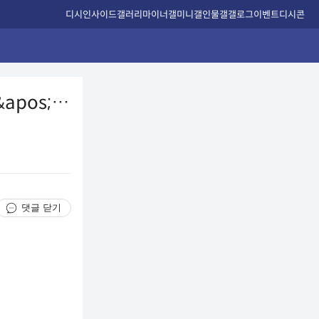
디시인사이드
갤러리
마이너갤
미니갤
인물갤
갤로그
이벤트
디시콘
apos;…
댓글 닫기