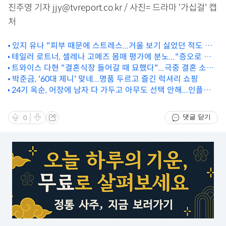
진주영 기자 jjy@tvreport.co.kr / 사진= 드라마 '가십걸' 캡
처
있지 유나 "피부 때문에 스트레스...거울 보기 싫었던 적도 있
테일러 로트너, 셀레나 고메즈 몸매 평가에 분노..."증오로 가
어"
득 찬 세상" [할리웃통신]
트와이스 다현 "결혼식장 들어갈 때 묘했다"...극중 결혼 소감
밝혀 ('영스트리트')
박준금, '60대 제니' 맞네...명품 두르고 즐긴 럭셔리 쇼핑
24기 옥순, 어장에 남자 다 가두고 아무도 선택 안해...인플루
언서 노렸나 ('나는솔로')
댓글 닫기
0