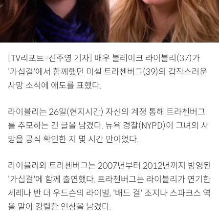
[TV리포트=진주영 기자] 배우 블레이크 라이블리(37)가
'가십걸'에서 함께했던 미셸 트라첸버그(39)의 갑작스러운
사망 소식에 애도를 표했다.
라이블리는 26일(현지시간) 자신의 계정 통해 트라첸버그
를 추모하는 긴 글을 남겼다. 뉴욕 경찰(NYPD)이 그녀의 사
망을 공식 확인한 지 몇 시간 만이었다.
라이블리와 트라첸버그는 2007년부터 2012년까지 방영된
'가십걸'에 함께 출연했다. 트라첸버그는 라이블리가 연기한
세레나 반 더 우드슨의 라이벌, '배드 걸' 조지나 스파크스 역
을 맡아 강렬한 인상을 남겼다.