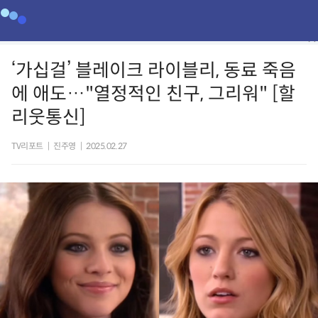
‘가십걸’ 블레이크 라이블리, 동료 죽음
에 애도…"열정적인 친구, 그리워" [할
리웃통신]
TV리포트
|
진주영
|
2025.02.27