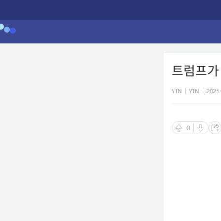
트럼프가 공
YTN
|
YTN
|
2025.
0