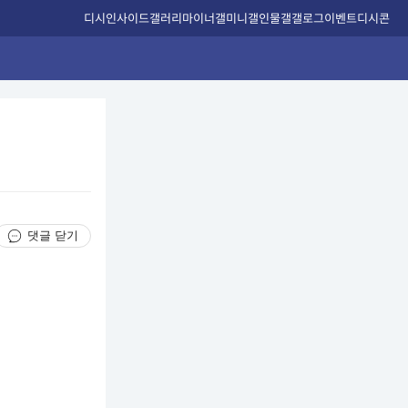
디시인사이드
갤러리
마이너갤
미니갤
인물갤
갤로그
이벤트
디시콘
댓글 닫기