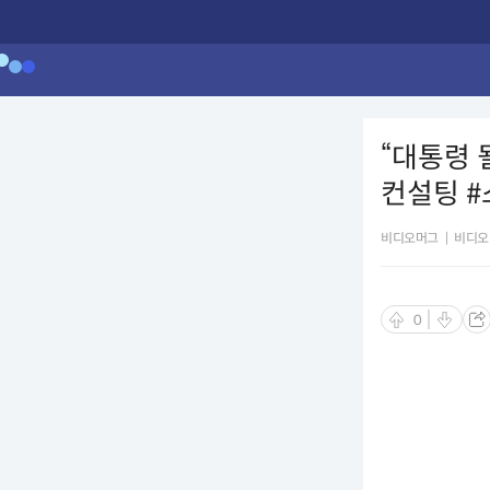
“대통령 
컨설팅 #
비디오머그
|
비디오
0