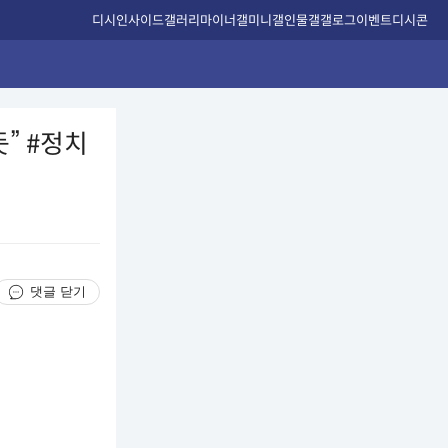
디시인사이드
갤러리
마이너갤
미니갤
인물갤
갤로그
이벤트
디시콘
듯” #정치
댓글 닫기