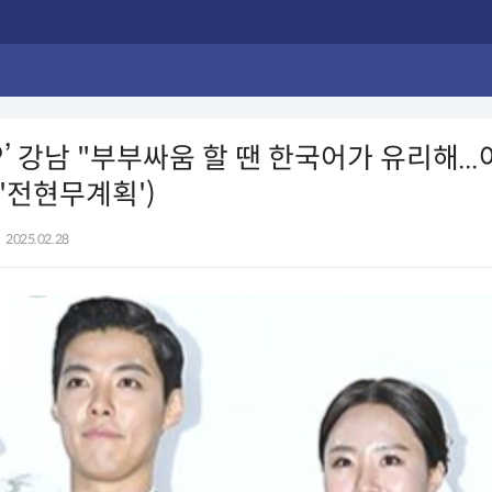
’ 강남 "부부싸움 할 땐 한국어가 유리해..
('전현무계획')
2025.02.28