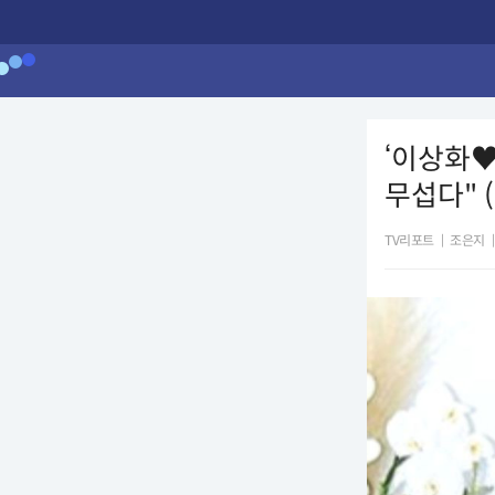
‘이상화♥
무섭다" 
TV리포트
|
조은지
|