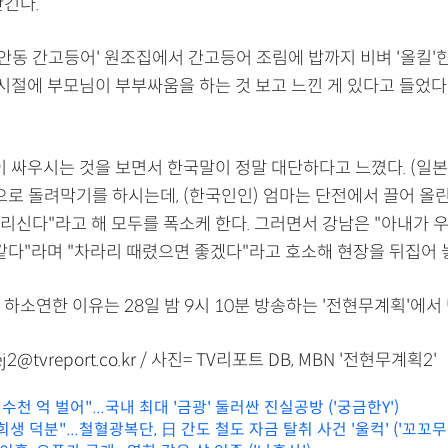
안긴다.
'안동 간고등어' 원조집에서 간고등어 조림에 밥까지 비벼 '올킬'한
 시절에 부모님이 부부싸움을 하는 것 보고 느낀 게 있다고 들었다
이 싸우시는 것을 보면서 한국말이 정말 대단하다고 느꼈다. (일
욕으로 돌려막기를 하시는데, (한국인인) 엄마는 단전에서 끌어 올
리신다"라고 해 모두를 폭소케 한다. 그러면서 강남은 "아내가 우
 같다"라며 "차라리 때렸으면 좋겠다"라고 호소해 현장을 뒤집어 
하소연한 이유는 28일 밤 9시 10분 방송하는 '전현무계획'에서 
2@tvreport.co.kr / 사진= TV리포트 DB, MBN '전현무계획2'
 수천 억 벌어"...국내 최대 '금광' 둘러싼 진실공방 ('궁금한Y')
생 덕분"...철혈광복단, 日 간도 철도 자금 탈취 사건 '울컥' ('꼬꼬무'