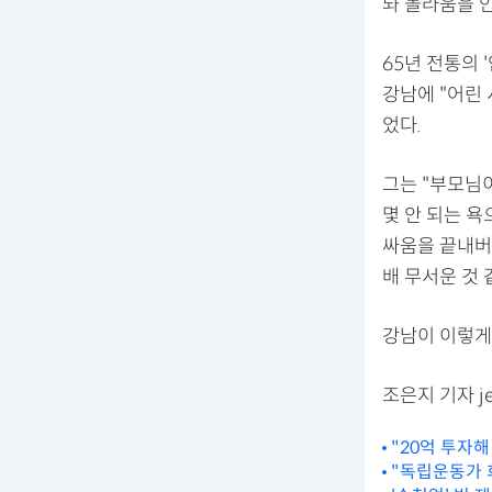
놔 놀라움을 
65년 전통의 
강남에 "어린
었다.
그는 "부모님
몇 안 되는 
싸움을 끝내버
배 무서운 것
강남이 이렇게 
조은지 기자 jej
"20억 투자해
"독립운동가 희