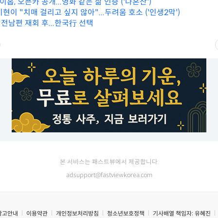
이홉, 오픈카 공개...영화 같은 삶 인증 ('나혼산')
현이 "치매 걸리고 싶지 않아"...두려움 호소 ('인생2막')
, 전남편 재회 후...한국行 선택
본 서비스는 패스트뷰에서 제공합니다.
adsupport@fastviewkorea.com
광고안내
이용약관
개인정보처리방침
청소년보호정책
기사배열 책임자:
유혜진