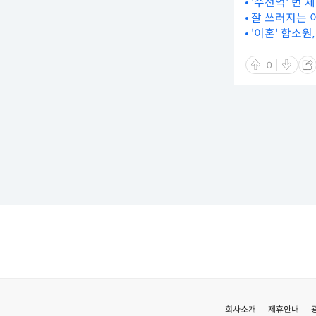
'수천억' 번 제
잘 쓰러지는 이
'이혼' 함소원
0
회사소개
제휴안내