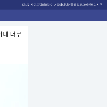
디시인사이드
갤러리
마이너갤
미니갤
인물갤
갤로그
이벤트
디시콘
.아내 너무