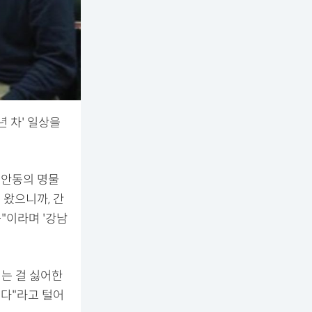
년 차' 일상을
 안동의 명물
 왔으니까, 간
"이라며 '강남
찌는 걸 싫어한
있다"라고 털어