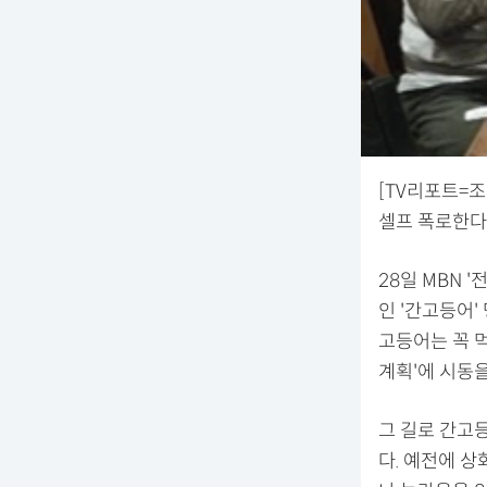
[TV리포트=조
셀프 폭로한다
28일 MBN 
인 '간고등어'
고등어는 꼭 먹
계획'에 시동을
그 길로 간고
다. 예전에 상