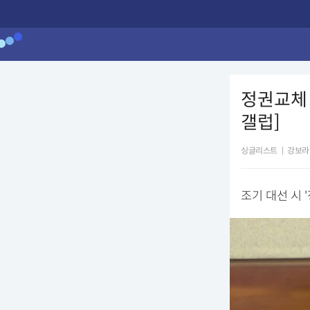
정권교체 
갤럽]
싱글리스트
|
강보라
조기 대선 시 