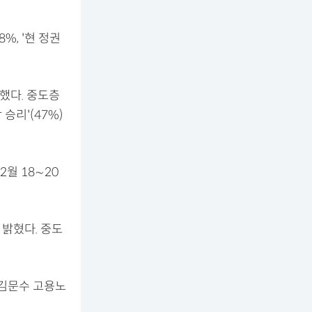
%, '현 정권
대했다. 중도층
 승리'(47%)
월 18∼20
밝혔다. 중도
 김문수 고용노