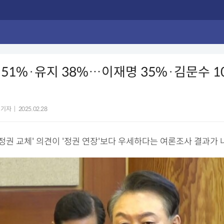
51%·유지 38%…이재명 35%·김문수 1
 기자
|
2025.02.28
'정권 교체' 의견이 '정권 연장'보다 우세하다는 여론조사 결과가 