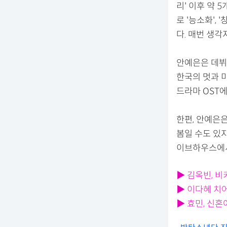
리' 이후 약 
로 '능소화', 
다. 매번 생각
안예은은 데뷔 
한국의 멋과 미
드라마 OST
한편, 안예은은
봄일 수도 있지
이브하우스에서 
▶ 김옥빈, 비
▶ 이다혜 치
▶ 효민, 신