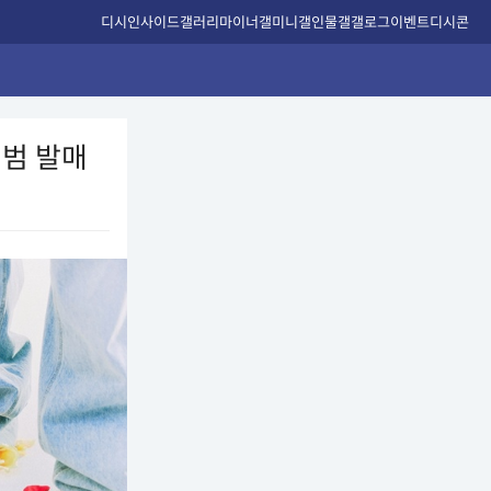
디시인사이드
갤러리
마이너갤
미니갤
인물갤
갤로그
이벤트
디시콘
앨범 발매