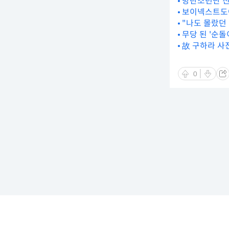
방탄소년단 진
보이넥스트도어
"나도 몰랐던 
무당 된 '순돌
故 구하라 사
0