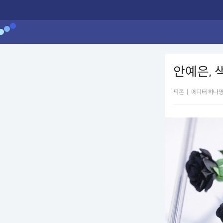
안예은, 
픽콘
|
에디터 하나