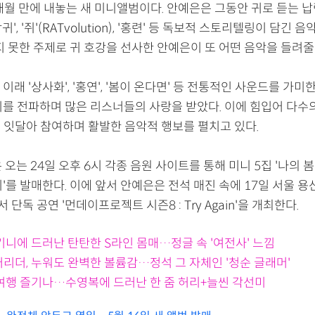
5개월 만에 내놓는 새 미니앨범이다. 안예은은 그동안 귀로 듣는 
'창귀', '쥐'(RATvolution), '홍련' 등 독보적 스토리텔링이 담긴 
지 못한 주제로 귀 호강을 선사한 안예은이 또 어떤 음악을 들려줄
이래 '상사화', '홍연', '봄이 온다면' 등 전통적인 사운드를 가
를 전파하며 많은 리스너들의 사랑을 받았다. 이에 힘입어 다수의 
에 잇달아 참여하며 활발한 음악적 행보를 펼치고 있다.
 오는 24일 오후 6시 각종 음원 사이트를 통해 미니 5집 '나의 
'를 발매한다. 이에 앞서 안예은은 전석 매진 속에 17일 서울 용
단독 공연 '먼데이프로젝트 시즌8 : Try Again'을 개최한다.
키니에 드러난 탄탄한 S라인 몸매…정글 속 '여전사' 느낌
어리더, 누워도 완벽한 볼륨감…정석 그 자체인 '청순 글래머'
혼여행 즐기나…수영복에 드러난 한 줌 허리+늘씬 각선미