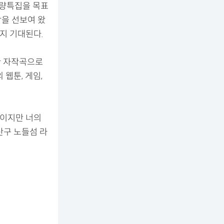
납량특집을 목표
음악을 선보여 왔
지 기대된다.
미한 자작곡으로
웹툰, 게임,
봄이지만 너의
산구 노들섬 라