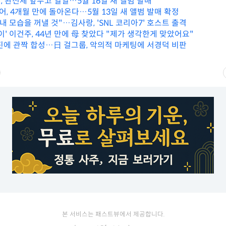
, 완전체 앞두고 열일…5월 16일 새 앨범 발매
, 4개월 만에 돌아온다…5월 13일 새 앨범 발매 확정
내 모습을 꺼낼 것"…김사랑, 'SNL 코리아7' 호스트 출격
이' 이건주, 44년 만에 母 찾았다 "제가 생각한게 맞았어요"
진에 관짝 합성…日 걸그룹, 악의적 마케팅에 서경덕 비판
본 서비스는 패스트뷰에서 제공합니다.