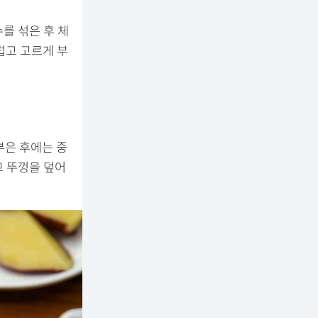
수를 섞은 후 체
럽고 고르게 부
부은 후에는 중
고 뚜껑을 덮어