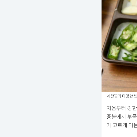
계란찜과 다양한 반찬 /
처음부터 강한 
중불에서 부풀
가 고르게 익는