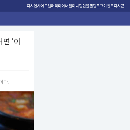
디시인사이드
갤러리
마이너갤
미니갤
인물갤
갤로그
이벤트
디시콘
면 ‘이
이다.