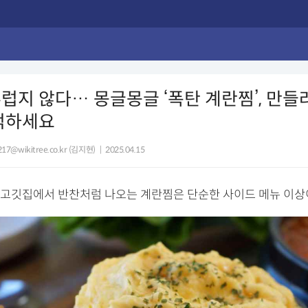
럽지 않다… 몽글몽글 ‘폭탄 계란찜’, 만들려
억하세요
1217@wikitree.co.kr (김지현)
|
2025.04.15
고깃집에서 반찬처럼 나오는 계란찜은 단순한 사이드 메뉴 이상