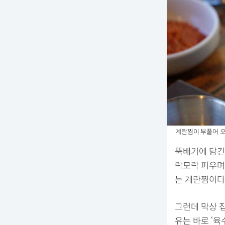
계란찜이 부풀어 오른 모
뚝배기에 담긴
락모락 피우며
는 계란찜이다
그런데 막상 집
유는 바로 ‘육