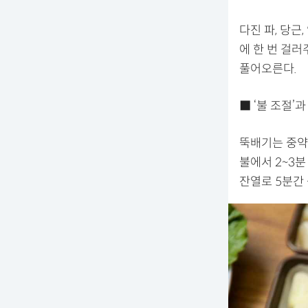
다진 파, 당근
에 한 번 걸
풀어오른다.
■ ‘불 조절’
뚝배기는 중약
불에서 2~3분
잔열로 5분간