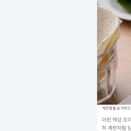
계란찜을 숟가락으로 뜬
이런 액상 조
히 계란처럼 