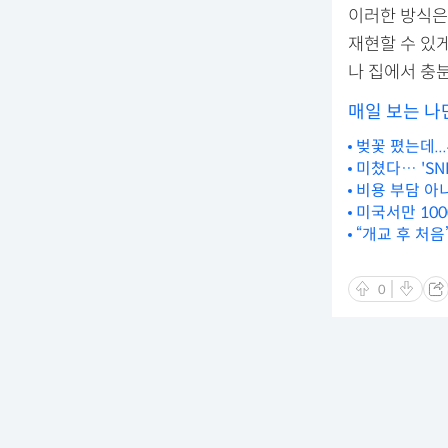
이러한 방식은
재현할 수 있게
나 집에서 충분
매일 보는 나
벚꽃 폈는데..
미쳤다… 'SN
비용 부담 아
미국서만 100
“개교 후 처
0