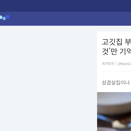
고깃집 부
것’만 기
위키트리
|
jiihyun
삼겹살집이나 