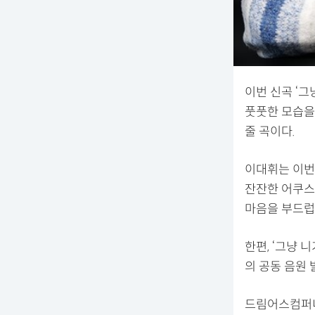
이번 신곡 ‘그
풋풋한 모습을
줄 곡이다.
이대휘는 이번
잔잔한 어쿠스
마음을 부드럽
한편, ‘그냥 
의 공동 음원
드림어스컴퍼니