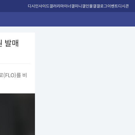
디시인사이드
갤러리
마이너갤
미니갤
인물갤
갤로그
이벤트
디시콘
원 발매
로(FLO)를 비