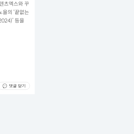
콘텐츠엑스와 꾸
노을의 ‘끝없는
024)’ 등을
댓글 닫기