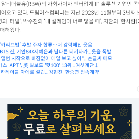
 알비더블유(RBW)의 자회사이자 엔터업계 IP 솔루션 기업인 
어오고 있다. 드림어스컴퍼니는 지난 2023년 11월부터 3년째 
의 ‘터널’, 박수진의 ‘내 설레임이 너로 닿을 때’, 지환의 ‘한사람(2
매해왔다.
 ‘카리브밥’ 후발 주자 합류…더 강력해진 웃음
 BTS 진, 기안84X지예은과 남다른 티키타카...웃음 폭발
 앨범 시작으로 빠짐없이 매일 보고 싶어"...손글씨 메모
'APT.', 美 빌보드 '핫100' 13위...여섯계단↓
하레이블 아에르 설립...김현진·한승연 전속계약