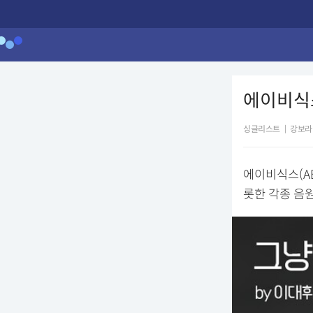
에이비식스
싱글리스트
|
강보라
에이비식스(AB
롯한 각종 음