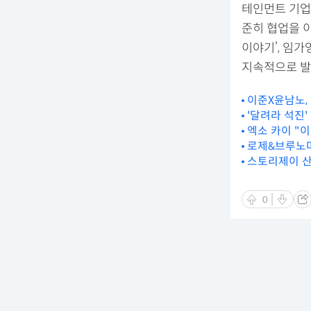
테인먼트 기업
준히 협업을 이
이야기’, 임가영
지속적으로 발
이준X윤남노,
'달려라 석진'
엑소 카이 "이
로제&브루노마스 
스토리제이 산
0