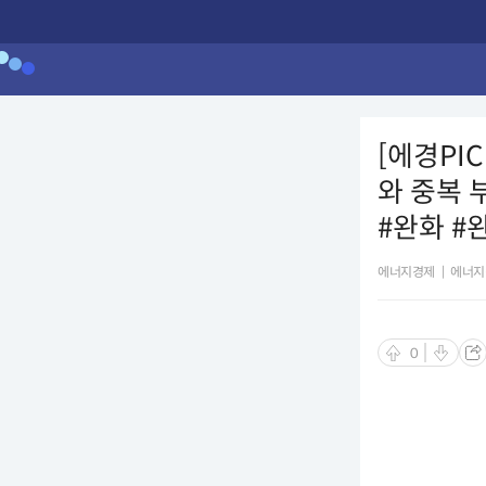
[에경PI
와 중복 
#완화 #
에너지경제
|
에너지
0