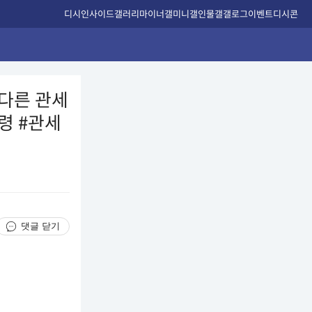
디시인사이드
갤러리
마이너갤
미니갤
인물갤
갤로그
이벤트
디시콘
“다른 관세
통령 #관세
댓글 닫기