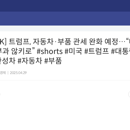
CK] 트럼프, 자동차·부품 관세 완화 예정…
부과 않키로” #shorts #미국 #트럼프 #대
완성차 #자동차 #부품
경제
|
2025.04.29