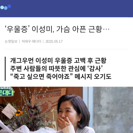
‘우울증’ 이성미, 가슴 아픈 근황…
논현일보
|
허재우 에디터
|
2025.05.17
개그우먼 이성미 우울증 고백 후 근황
주변 사람들의 따뜻한 관심에 ‘감사’
“죽고 싶으면 죽어야죠” 메시지 오기도