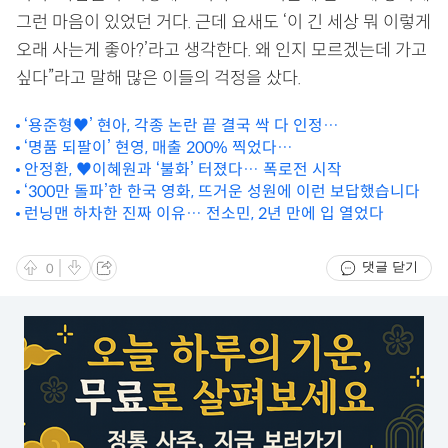
그런 마음이 있었던 거다. 근데 요새도 ‘이 긴 세상 뭐 이렇게
오래 사는게 좋아?’라고 생각한다. 왜 인지 모르겠는데 가고
싶다”라고 말해 많은 이들의 걱정을 샀다.
‘용준형♥’ 현아, 각종 논란 끝 결국 싹 다 인정…
‘명품 되팔이’ 현영, 매출 200% 찍었다…
안정환, ♥이혜원과 ‘불화’ 터졌다… 폭로전 시작
‘300만 돌파’한 한국 영화, 뜨거운 성원에 이런 보답했습니다
런닝맨 하차한 진짜 이유… 전소민, 2년 만에 입 열었다
댓글 닫기
0