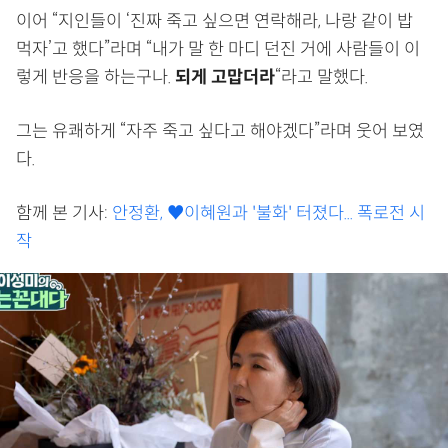
이어 “지인들이 ‘진짜 죽고 싶으면 연락해라, 나랑 같이 밥
먹자’고 했다”라며 “내가 말 한 마디 던진 거에 사람들이 이
렇게 반응을 하는구나.
되게 고맙더라
“라고 말했다.
그는 유쾌하게 “자주 죽고 싶다고 해야겠다”라며 웃어 보였
다.
함께 본 기사:
안정환, ♥이혜원과 '불화' 터졌다... 폭로전 시
작