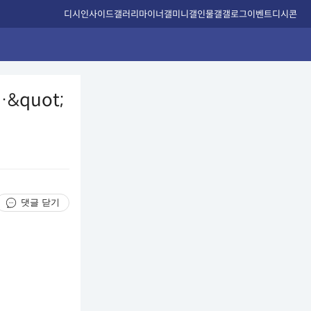
디시인사이드
갤러리
마이너갤
미니갤
인물갤
갤로그
이벤트
디시콘
&quot;
댓글 닫기