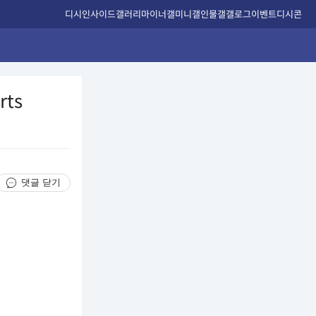
디시인사이드
갤러리
마이너갤
미니갤
인물갤
갤로그
이벤트
디시콘
rts
댓글 닫기