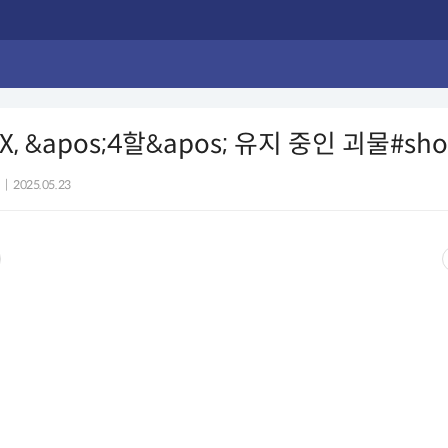
X, &apos;4할&apos; 유지 중인 괴물#sho
|
2025.05.23