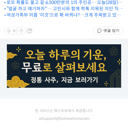
로또 확률도 울고 갈 6,500만분의 1의 주인공… 오늘(28일)
‘유퀴즈’서 전격 공개
“얼굴 까고 얘기하자"… 고민시와 함께 학폭 지목된 지인 직접
여성가족부 이름 '이것'으로 확 바뀌나?…크게 주목받고 있는
입 열었다
이재명 '발언'
댓글 닫기
0
본 서비스는 패스트뷰에서 제공합니다.
adsupport@fastviewkorea.com