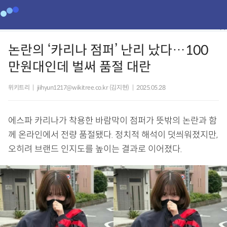
논란의 ‘카리나 점퍼’ 난리 났다…100
만원대인데 벌써 품절 대란
위키트리
|
jiihyun1217@wikitree.co.kr (김지현)
|
2025.05.28
에스파 카리나가 착용한 바람막이 점퍼가 뜻밖의 논란과 함
께 온라인에서 전량 품절됐다. 정치적 해석이 덧씌워졌지만,
오히려 브랜드 인지도를 높이는 결과로 이어졌다.