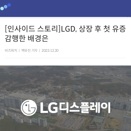
[인사이드 스토리]LGD, 상장 후 첫 유증
감행한 배경은
비즈워치
|
백유진 기자
|
2023.12.20