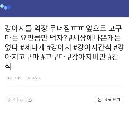
강아지들 억장 무너짐ㅠㅠ 앞으로 고구
마는 요만큼만 먹자? #세상에나쁜개는
없다 #세나개 #강아지 #강아지간식 #강
아지고구마 #고구마 #강아지비만 #간
식
EBS
|
EBS
|
2025.05.30
댓글 닫기
0