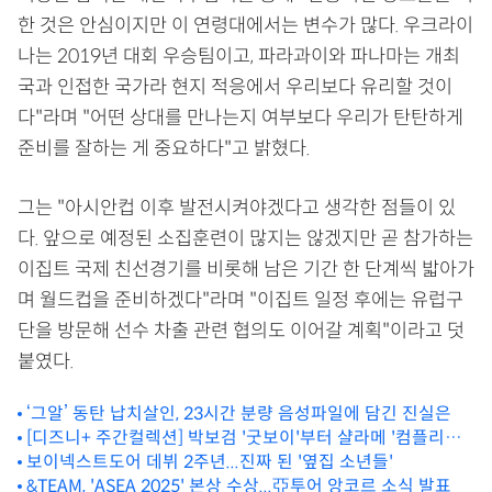
한 것은 안심이지만 이 연령대에서는 변수가 많다. 우크라이
나는 2019년 대회 우승팀이고, 파라과이와 파나마는 개최
국과 인접한 국가라 현지 적응에서 우리보다 유리할 것이
다"라며 "어떤 상대를 만나는지 여부보다 우리가 탄탄하게
준비를 잘하는 게 중요하다"고 밝혔다.
그는 "아시안컵 이후 발전시켜야겠다고 생각한 점들이 있
다. 앞으로 예정된 소집훈련이 많지는 않겠지만 곧 참가하는
이집트 국제 친선경기를 비롯해 남은 기간 한 단계씩 밟아가
며 월드컵을 준비하겠다"라며 "이집트 일정 후에는 유럽구
단을 방문해 선수 차출 관련 협의도 이어갈 계획"이라고 덧
붙였다.
‘그알’ 동탄 납치살인, 23시간 분량 음성파일에 담긴 진실은
[디즈니+ 주간컬렉션] 박보검 '굿보이'부터 샬라메 '컴플리트
언노운'
보이넥스트도어 데뷔 2주년...진짜 된 '옆집 소년들'
&TEAM, 'ASEA 2025' 본상 수상...亞투어 앙코르 소식 발표