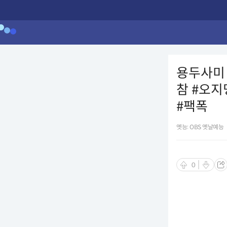
용두사미 
참 #오지
#팩폭
옛능: OBS 옛날예능
0