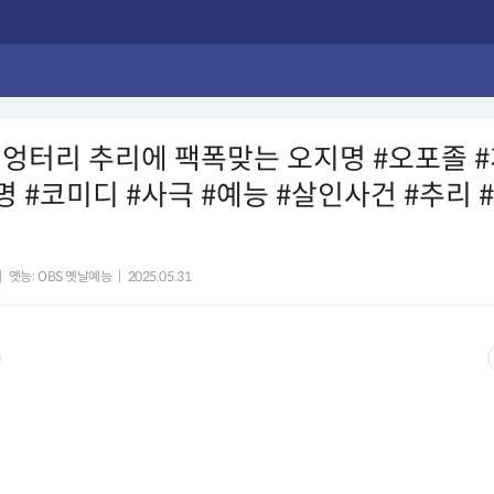
엉터리 추리에 팩폭맞는 오지명 #오포졸 #
명 #코미디 #사극 #예능 #살인사건 #추리
|
옛능: OBS 옛날예능
|
2025.05.31