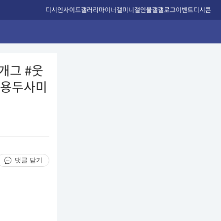
디시인사이드
갤러리
마이너갤
미니갤
인물갤
갤로그
이벤트
디시콘
개그 #웃
 #용두사미
댓글 닫기